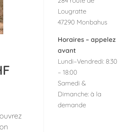
284 route de
Lougratte
47290 Monbahus
Horaires – appelez
avant
Lundi–Vendredi: 8:30
HF
– 18:00
Samedi &
Dimanche: à la
demande
couvrez
ion