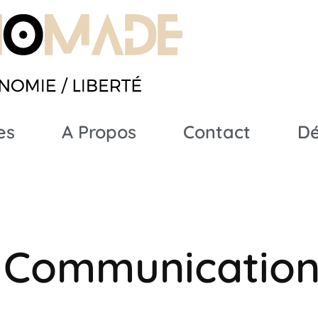
es
A Propos
Contact
D
: Communicatio