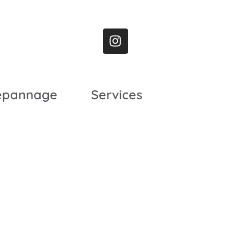
épannage
Services
n