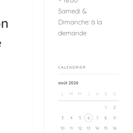
Samedi &
on
Dimanche: à la
demande
e
CALENDRIER
août 2026
L
M
M
J
V
S
D
1
2
3
4
5
6
7
8
9
10
11
12
13
14
15
16