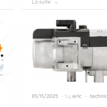
La suite
01/11/2025
by
eric
techni