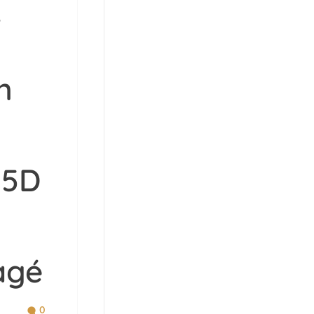
n
 5D
agé
0