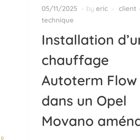
05/11/2025
by
eric
client
technique
Installation d’u
chauffage
Autoterm Flow
dans un Opel
Movano amén
0