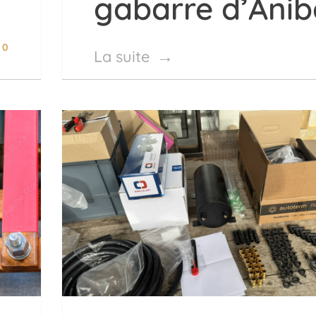
gabarre d’Anib
0
La suite