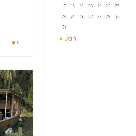
17
18
19
20
21
22
23
24
25
26
27
28
29
30
31
« Jan
0