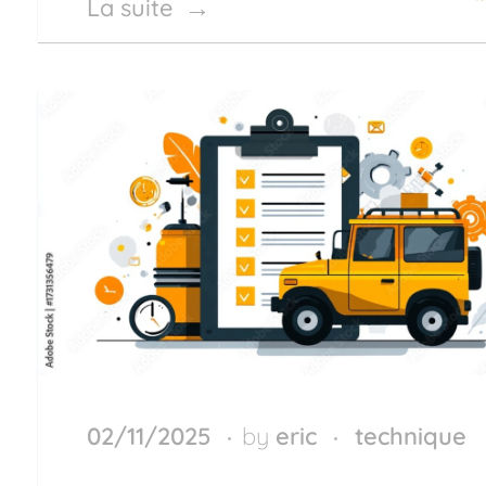
La suite
02/11/2025
by
eric
technique