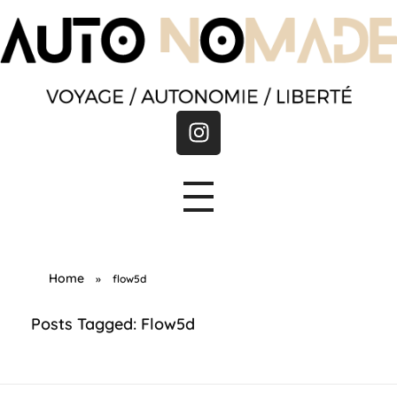
A
utonomade
Home
»
flow5d
Posts Tagged: Flow5d