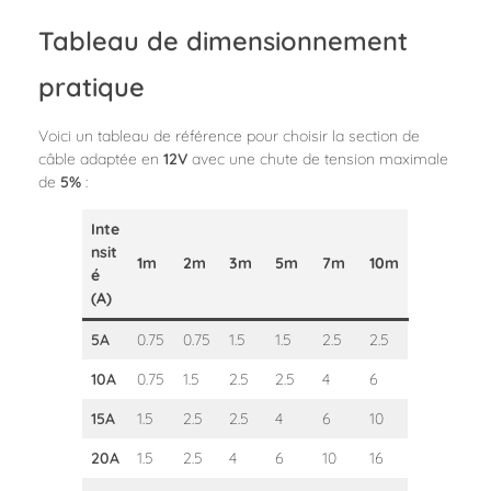
Tableau de dimensionnement
pratique
Voici un tableau de référence pour choisir la section de
câble adaptée en
12V
avec une chute de tension maximale
de
5%
:
Inte
nsit
1m
2m
3m
5m
7m
10m
é
(A)
5A
0.75
0.75
1.5
1.5
2.5
2.5
10A
0.75
1.5
2.5
2.5
4
6
15A
1.5
2.5
2.5
4
6
10
20A
1.5
2.5
4
6
10
16