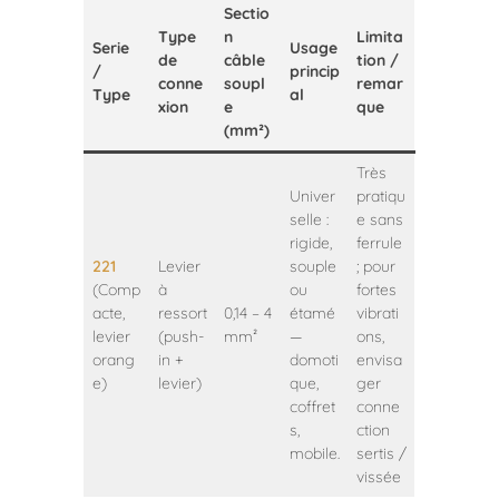
Sectio
Type
n
Limita
Serie
Usage
de
câble
tion /
/
princip
conne
soupl
remar
Type
al
xion
e
que
(mm²)
Très
Univer
pratiqu
selle :
e sans
rigide,
ferrule
221
Levier
souple
; pour
(Comp
à
ou
fortes
acte,
ressort
0,14 – 4
étamé
vibrati
levier
(push-
mm²
—
ons,
orang
in +
domoti
envisa
e)
levier)
que,
ger
coffret
conne
s,
ction
mobile.
sertis /
vissée