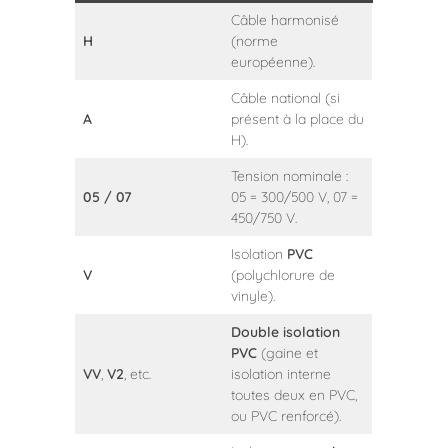
Câble harmonisé
H
(norme
européenne).
Câble national (si
A
présent à la place du
H).
Tension nominale :
05 / 07
05 = 300/500 V, 07 =
450/750 V.
Isolation
PVC
V
(polychlorure de
vinyle).
Double isolation
PVC
(gaine et
VV
,
V2
, etc.
isolation interne
toutes deux en PVC,
ou PVC renforcé).