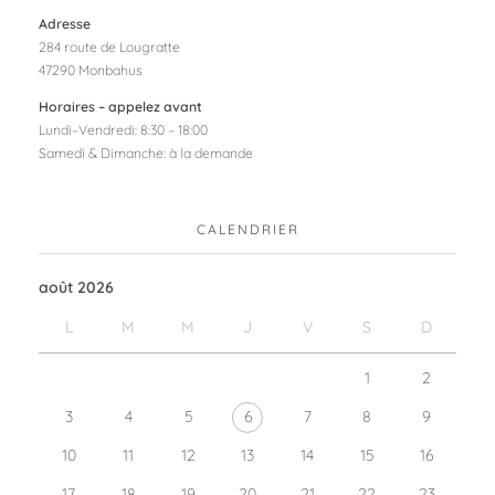
Adresse
284 route de Lougratte
47290 Monbahus
Horaires – appelez avant
Lundi–Vendredi: 8:30 – 18:00
Samedi & Dimanche: à la demande
CALENDRIER
août 2026
L
M
M
J
V
S
D
1
2
3
4
5
6
7
8
9
10
11
12
13
14
15
16
17
18
19
20
21
22
23