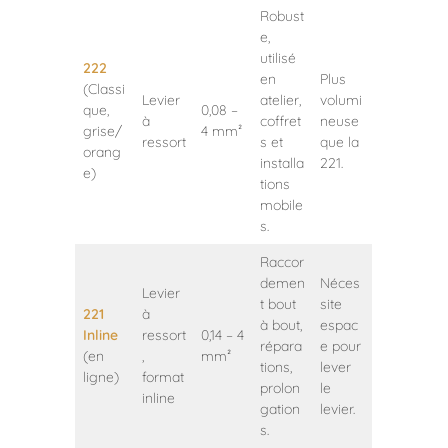
Robust
e,
utilisé
222
en
Plus
(Classi
Levier
atelier,
volumi
que,
0,08 –
à
coffret
neuse
grise/
4 mm²
ressort
s et
que la
orang
installa
221.
e)
tions
mobile
s.
Raccor
demen
Néces
Levier
t bout
site
221
à
à bout,
espac
Inline
ressort
0,14 – 4
répara
e pour
(en
,
mm²
tions,
lever
ligne)
format
prolon
le
inline
gation
levier.
s.