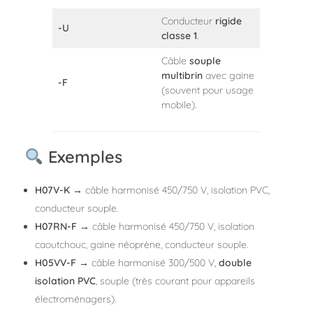
Conducteur
rigide
-U
classe 1
.
Câble
souple
multibrin
avec gaine
-F
(souvent pour usage
mobile).
Exemples
H07V-K
→ câble harmonisé 450/750 V, isolation PVC,
conducteur souple.
H07RN-F
→ câble harmonisé 450/750 V, isolation
caoutchouc, gaine néoprène, conducteur souple.
H05VV-F
→ câble harmonisé 300/500 V,
double
isolation PVC
, souple (très courant pour appareils
électroménagers).