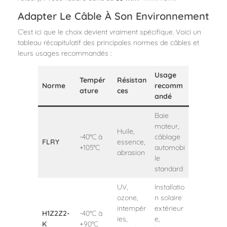
Adapter Le Câble À Son Environnement
C’est ici que le choix devient vraiment spécifique. Voici un
tableau récapitulatif des principales normes de câbles et
leurs usages recommandés :
Usage
Tempér
Résistan
Norme
recomm
ature
ces
andé
Baie
moteur,
Huile,
-40°C à
câblage
FLRY
essence,
+105°C
automobi
abrasion
le
standard
UV,
Installatio
ozone,
n solaire
intempér
extérieur
H1Z2Z2-
-40°C à
ies,
e,
K
+90°C