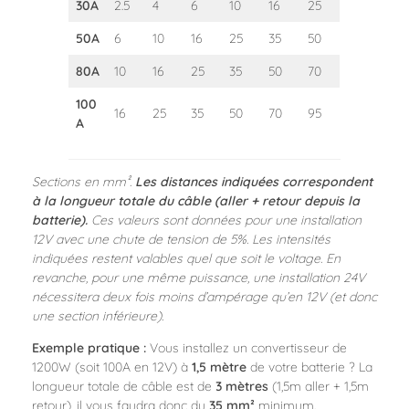
30A
2.5
4
6
10
16
25
50A
6
10
16
25
35
50
80A
10
16
25
35
50
70
100
16
25
35
50
70
95
A
Sections en mm².
Les distances indiquées correspondent
à la longueur totale du câble (aller + retour depuis la
batterie).
Ces valeurs sont données pour une installation
12V avec une chute de tension de 5%. Les intensités
indiquées restent valables quel que soit le voltage. En
revanche, pour une même puissance, une installation 24V
nécessitera deux fois moins d’ampérage qu’en 12V (et donc
une section inférieure).
Exemple pratique :
Vous installez un convertisseur de
1200W (soit 100A en 12V) à
1,5 mètre
de votre batterie ? La
longueur totale de câble est de
3 mètres
(1,5m aller + 1,5m
retour), il vous faudra donc du
35 mm²
minimum.