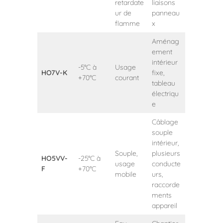
retardate
liaisons
ur de
panneau
flamme
x
Aménag
ement
intérieur
-5°C à
Usage
HO7V-K
fixe,
+70°C
courant
tableau
électriqu
e
Câblage
souple
intérieur,
Souple,
plusieurs
HO5VV-
-25°C à
usage
conducte
F
+70°C
mobile
urs,
raccorde
ments
appareil