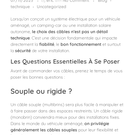
07/11/2025
eric
No Comment
Blog
by
with
technique
Uncategorized
Lorsqu’on conçoit un système électrique pour un véhicule
aménagé, un camping-car ou une installation solaire
autonome,
le choix des câbles n’est pas un détail
technique
. C’est une décision fondamentale qui impacte
directement la
fiabilité
, le
bon fonctionnement
et surtout
la
sécurité
de votre installation.
Les Questions Essentielles À Se Poser
Avant de commander vos câbles, prenez le temps de vous
poser les bonnes questions :
Souple ou rigide ?
Un câble souple (multibrins) sera plus facile à manipuler et
à faire passer dans des espaces restreints. Un câble rigide
(monobrin) conviendra mieux pour des installations fixes.
Dans le monde du véhicule aménagé,
on privilégie
généralement les câbles souples
pour leur flexibilité et