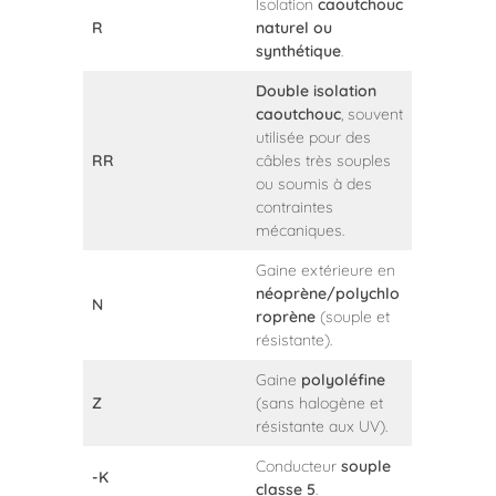
Isolation
caoutchouc
R
naturel ou
synthétique
.
Double isolation
caoutchouc
, souvent
utilisée pour des
RR
câbles très souples
ou soumis à des
contraintes
mécaniques.
Gaine extérieure en
néoprène/polychlo
N
roprène
(souple et
résistante).
Gaine
polyoléfine
Z
(sans halogène et
résistante aux UV).
Conducteur
souple
-K
classe 5
.