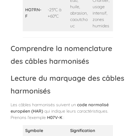
Eau,
Chantier,
huile,
usage
HO7RN-
-25°C à
abrasion,
intensif,
F
+60°C
caoutcho
zones
uc
humides
Comprendre la nomenclature
des câbles harmonisés
Lecture du marquage des câbles
harmonisés
Les câbles harmonisés suivent un
code normalisé
européen (HAR)
qui indique leurs caractéristiques.
Prenons l’exemple
H07V-K
:
Symbole
Signification