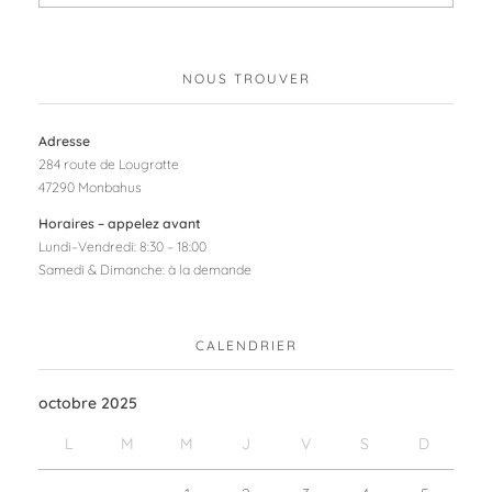
NOUS TROUVER
Adresse
284 route de Lougratte
47290 Monbahus
Horaires – appelez avant
Lundi–Vendredi: 8:30 – 18:00
Samedi & Dimanche: à la demande
CALENDRIER
octobre 2025
L
M
M
J
V
S
D